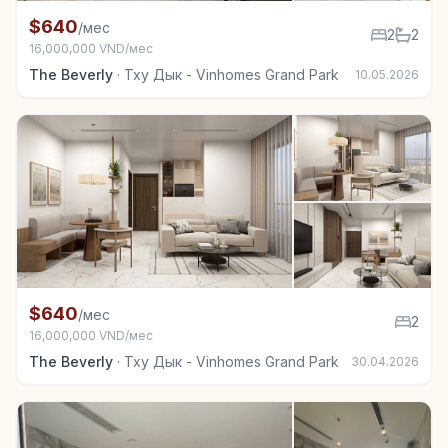
+7
Квартира в аренду в Тху Дык - Vinhomes Grand Park
$640
/мес
2
2
16,000,000 VND/мес
The Beverly
·
Тху Дык - Vinhomes Grand Park
10.05.2026
+7
Квартира в аренду в Тху Дык - Vinhomes Grand Park
$640
/мес
2
16,000,000 VND/мес
The Beverly
·
Тху Дык - Vinhomes Grand Park
30.04.2026