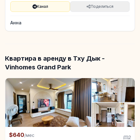
Канал
Поделиться
Анна
Квартира в аренду в Тху Дык -
Vinhomes Grand Park
+5
Квартира в аренду в Тху Дык - Vinhomes Grand Park
$640
/мес
2