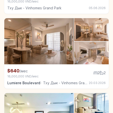
16,000,000 VND/мес
Тху Дык - Vinhomes Grand Park
05.06.2026
+7
Квартира в аренду в Тху Дык - Vinhomes Grand Park
$640
/мес
2
2
16,000,000 VND/мес
Lumiere Boulevard
·
Тху Дык - Vinhomes Grand Park
20.03.2026