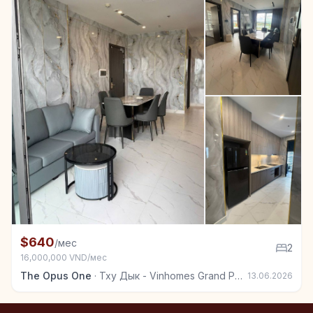
+7
Квартира в аренду в Тху Дык - Vinhomes Grand Park
$640
/мес
2
16,000,000 VND/мес
The Opus One
·
Тху Дык - Vinhomes Grand Park
13.06.2026