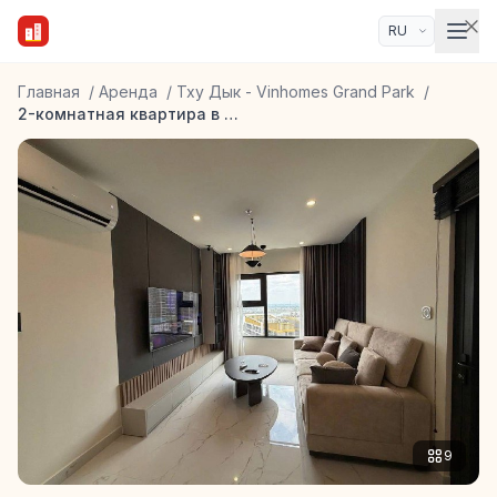
Главная
/
Аренда
/
Тху Дык - Vinhomes Grand Park
/
2-комнатная квартира в Vinhomes Grand Park Beverly Solari
9