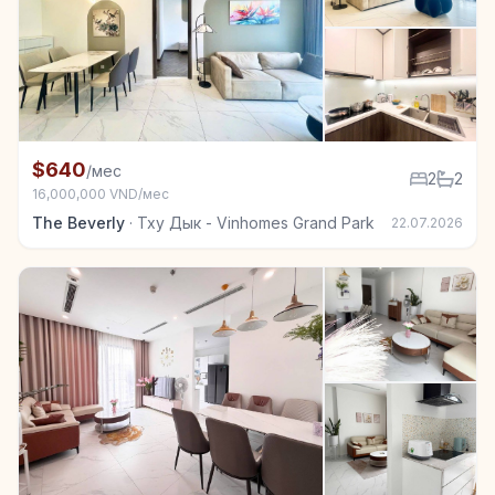
+5
Квартира в аренду в Тху Дык - Vinhomes Grand Park
$640
/мес
2
2
16,000,000 VND/мес
The Beverly
·
Тху Дык - Vinhomes Grand Park
22.07.2026