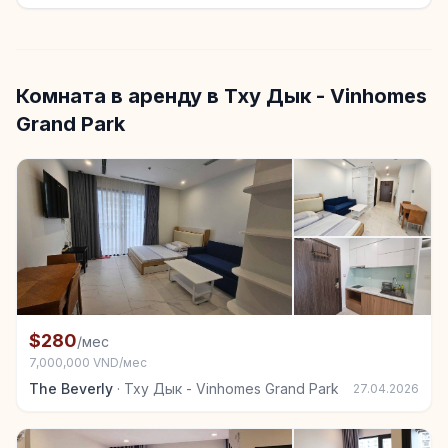
Комната в аренду в Тху Дык - Vinhomes
Grand Park
+1
Комната в аренду в Тху Дык - Vinhomes Grand Park
$280
/мес
7,000,000 VND/мес
The Beverly
·
Тху Дык - Vinhomes Grand Park
27.04.2026