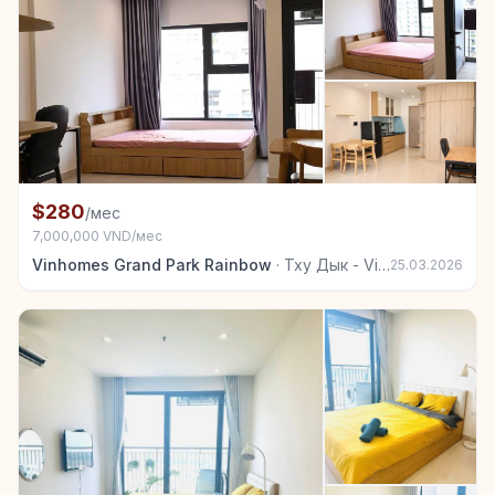
+7
Комната в аренду в Тху Дык - Vinhomes Grand Park
$280
/мес
7,000,000 VND/мес
Vinhomes Grand Park Rainbow
·
Тху Дык - Vinhomes Grand Park
25.03.2026