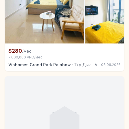
+3
Комната в аренду в Тху Дык - Vinhomes Grand Park
$280
/мес
7,000,000 VND/мес
Vinhomes Grand Park Rainbow
·
Тху Дык - Vinhomes Grand Park
06.06.2026