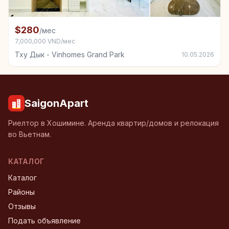
+3
Комната в аренду в Тху Дык - Vinhomes Grand Park
$280
/мес
7,000,000 VND/мес
Тху Дык - Vinhomes Grand Park
10.05.2026
SaigonApart
Риелтор в Хошимине. Аренда квартир/домов и релокация
во Вьетнам.
КАТАЛОГ
Каталог
Районы
Отзывы
Подать объявление