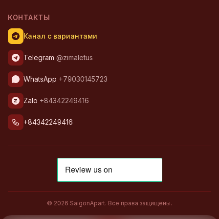
КОНТАКТЫ
Канал с вариантами
Telegram
@zimaletus
WhatsApp
+79030145723
Zalo
+84342249416
+84342249416
© 2026 SaigonApart. Все права защищены.