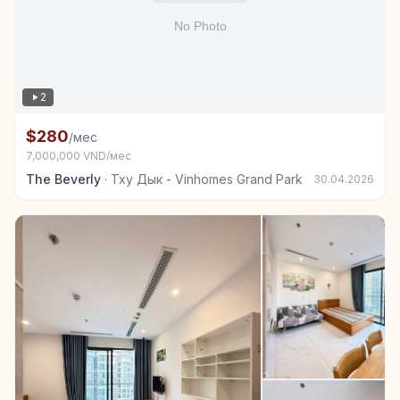
2
Комната в аренду в Тху Дык - Vinhomes Grand Park
$280
/мес
7,000,000 VND/мес
The Beverly
·
Тху Дык - Vinhomes Grand Park
30.04.2026