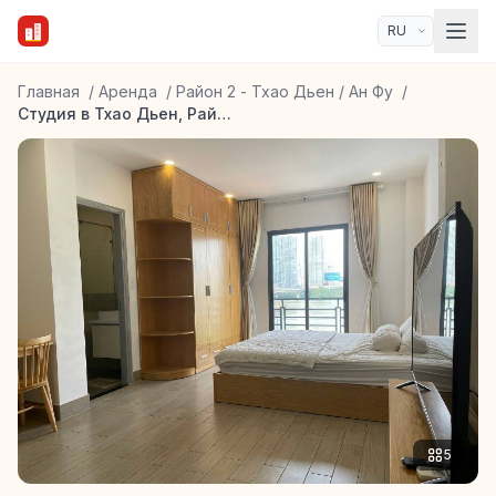
Главная
/
Аренда
/
Район 2 - Тхао Дьен / Ан Фу
/
Студия в Тхао Дьен, Район 2
5