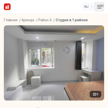
Главная
/
Аренда
/
Район 4
/
Студия в 1 районе
8