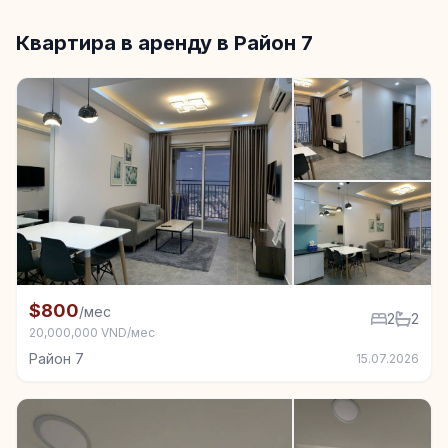
Квартира в аренду в Район 7
+6
Квартира в аренду в Район 7, 2 спал.
$800
/мес
2
2
20,000,000 VND/мес
Район 7
15.07.2026