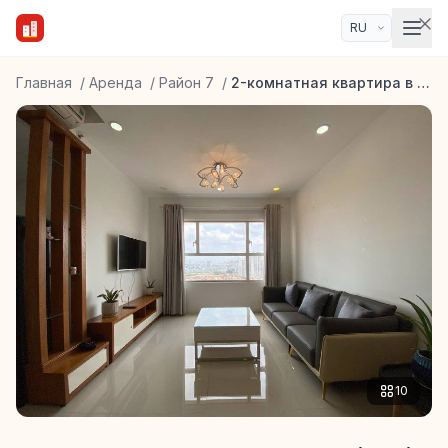
Главная
/
Аренда
/
Район 7
/
2-комнатная квартира в ЖК Sunrise City View
10