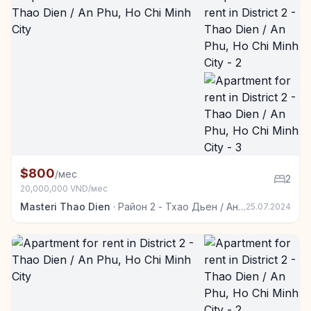
+6
Квартира в аренду в Район 2 - Тхао Дьен / Ан Фу, 
$800
/мес
2
20,000,000 VND/мес
Masteri Thao Dien
·
Район 2 - Тхао Дьен / Ан Фу
25.07.2024