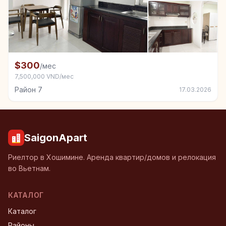
+5
Комната в аренду в Район 7
$300
/мес
7,500,000 VND/мес
Район 7
17.03.2026
SaigonApart
Риелтор в Хошимине. Аренда квартир/домов и релокация
во Вьетнам.
КАТАЛОГ
Каталог
Районы