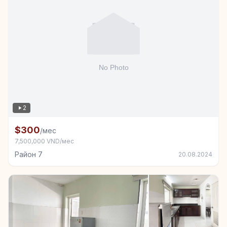
2
Комната в аренду в Район 7
$300
/мес
7,500,000 VND/мес
Район 7
20.08.2024