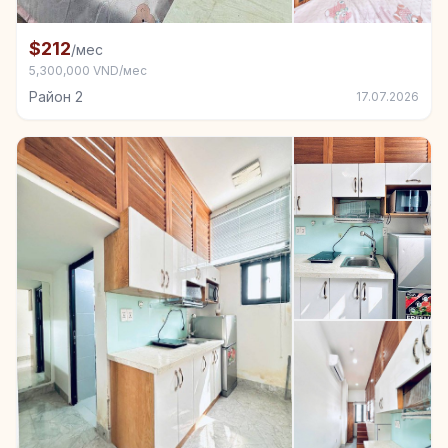
+4
Комната в аренду в Район 2
$212
/мес
5,300,000 VND/мес
Район 2
17.07.2026