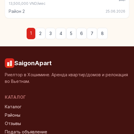
13,500,000 VND/мес
Район 2
25.06.2026
1
2
3
4
5
6
7
8
SaigonApart
Риелтор в Хошимине. Аренда квартир/домов и релокация
во Вьетнам.
КАТАЛОГ
Каталог
Районы
Отзывы
Подать объявление