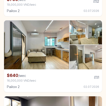
2
19,000,000 VND/мес
Район 2
02.07.2026
+5
Квартира в аренду в Район 2, 1 спал.
$640
/мес
1
16,000,000 VND/мес
Район 2
02.07.2026