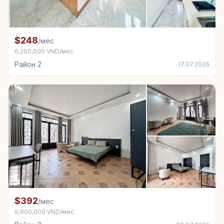
+7
Комната в аренду в Район 2
$248
/мес
6,200,000 VND/мес
Район 2
17.07.2026
+4
Комната в аренду в Район 2
$392
/мес
9,800,000 VND/мес