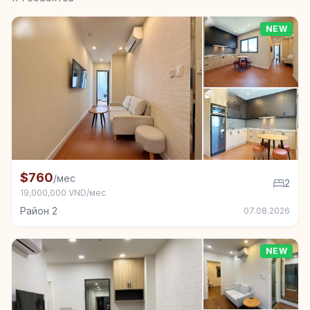
NEW
+2
Квартира в аренду в Район 2, 2 спал.
$760
/мес
2
19,000,000 VND/мес
Район 2
07.08.2026
NEW