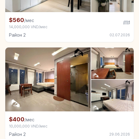
+4
Квартира в аренду в Район 2, 1 спал.
$560
/мес
1
14,000,000 VND/мес
Район 2
02.07.2026
+5
Комната в аренду в Район 2
$400
/мес
10,000,000 VND/мес
Район 2
29.06.2026