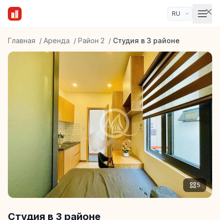
Главная
/
Аренда
/
Район 2
/
Студия в 3 районе
5
Студия в 3 районе