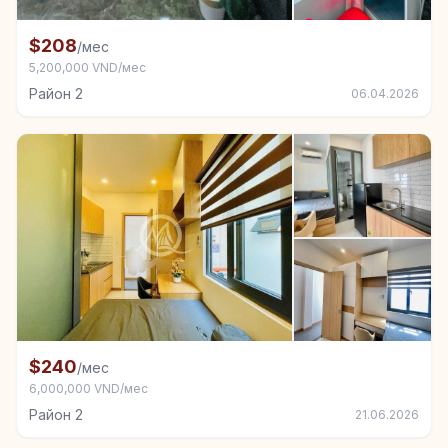
+3
Комната в аренду в Район 2
$208
/мес
5,200,000 VND/мес
Район 2
06.04.2026
+2
Комната в аренду в Район 2
$240
/мес
6,000,000 VND/мес
Район 2
21.06.2026