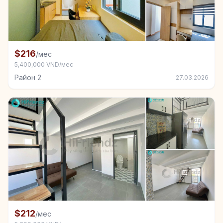
+2
Комната в аренду в Район 2
$216
/мес
5,400,000 VND/мес
Район 2
27.03.2026
+6
Комната в аренду в Район 2
$212
/мес