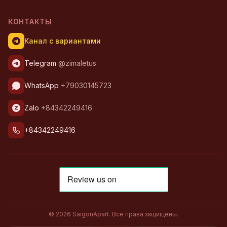
КОНТАКТЫ
Канал с вариантами
Telegram
@zimaletus
WhatsApp
+79030145723
Zalo
+84342249416
+84342249416
© 2026 SaigonApart. Все права защищены.