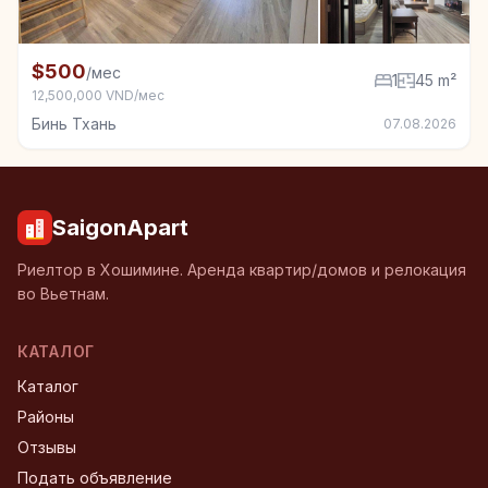
+4
Квартира в аренду в Бинь Тхань, 1 спал., 45 m²
$500
/мес
1
45 m²
12,500,000 VND/мес
Бинь Тхань
07.08.2026
SaigonApart
Риелтор в Хошимине. Аренда квартир/домов и релокация
во Вьетнам.
КАТАЛОГ
Каталог
Районы
Отзывы
Подать объявление