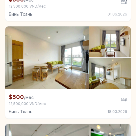
1
12,500,000 VND/мес
Бинь Тхань
01.06.2026
+6
Квартира в аренду в Бинь Тхань, 1 спал.
$500
/мес
1
12,500,000 VND/мес
Бинь Тхань
18.03.2026