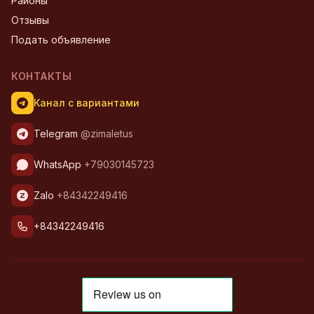
Районы
Отзывы
Подать объявление
КОНТАКТЫ
Канал с вариантами
Telegram
@zimaletus
WhatsApp
+79030145723
Zalo
+84342249416
+84342249416