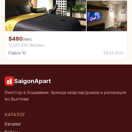
+4
Комната в аренду в Район 10
$480
/мес
12,000,000 VND/мес
Район 10
09.04.2026
SaigonApart
Риелтор в Хошимине. Аренда квартир/домов и релокация
во Вьетнам.
КАТАЛОГ
Каталог