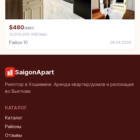
+4
Комната в аренду в Район 10
$480
/мес
12,000,000 VND/мес
Район 10
28.04.2026
SaigonApart
Риелтор в Хошимине. Аренда квартир/домов и релокация
во Вьетнам.
КАТАЛОГ
Каталог
Районы
Отзывы