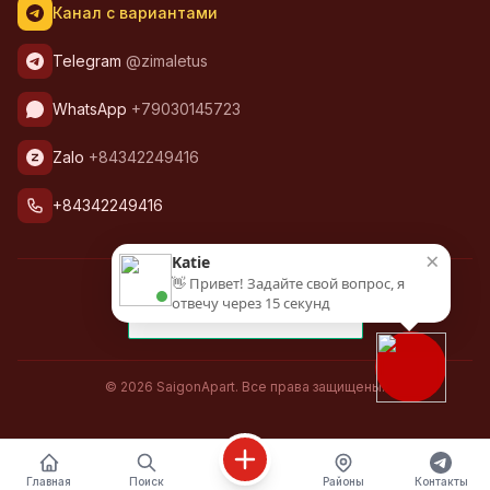
Канал с вариантами
Telegram
@zimaletus
WhatsApp
+79030145723
Zalo
+84342249416
+84342249416
×
Katie
👋 Привет! Задайте свой вопрос, я
отвечу через 15 секунд
© 2026 SaigonApart. Все права защищены.
Главная
Поиск
Районы
Контакты