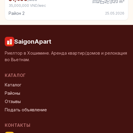
2
2
120 m²
35,000,000 VND/мес
Район 2
25.05.2026
SaigonApart
Риелтор в Хошимине. Аренда квартир/домов и релокация
во Вьетнам.
КАТАЛОГ
Каталог
Районы
Отзывы
Подать объявление
КОНТАКТЫ