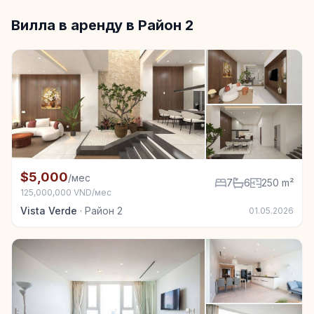
Вилла в аренду в Район 2
+7
Вилла в аренду в Район 2, 7 спал., 250 m²
$5,000
/мес
7
6
250 m²
125,000,000 VND/мес
Vista Verde
·
Район 2
01.05.2026