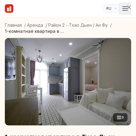
Главная
/
Аренда
/
Район 2 - Тхао Дьен / Ан Фу
/
1-комнатная квартира в Тхао Дьен
9