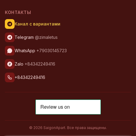
КОНТАКТЫ
Канал с вариантами
Telegram
@zimaletus
WhatsApp
+79030145723
Zalo
+84342249416
+84342249416
© 2026 SaigonApart. Все права защищены.