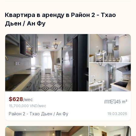
Квартира в аренду в Район 2 - Тхао
Дьен / Ан Фу
+6
Квартира в аренду в Район 2 - Тхао Дьен / Ан Фу, 1
$628
/мес
1
45 m²
15,700,000 VND/мес
Район 2 - Тхао Дьен / Ан Фу
19.03.2026