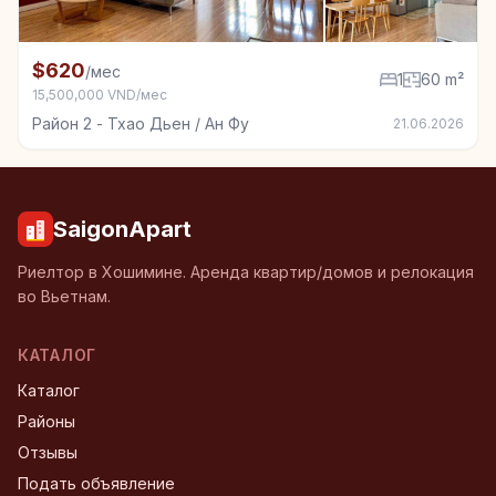
+3
Квартира в аренду в Район 2 - Тхао Дьен / Ан Фу, 1
$620
/мес
1
60 m²
15,500,000 VND/мес
Район 2 - Тхао Дьен / Ан Фу
21.06.2026
SaigonApart
Риелтор в Хошимине. Аренда квартир/домов и релокация
во Вьетнам.
КАТАЛОГ
Каталог
Районы
Отзывы
Подать объявление