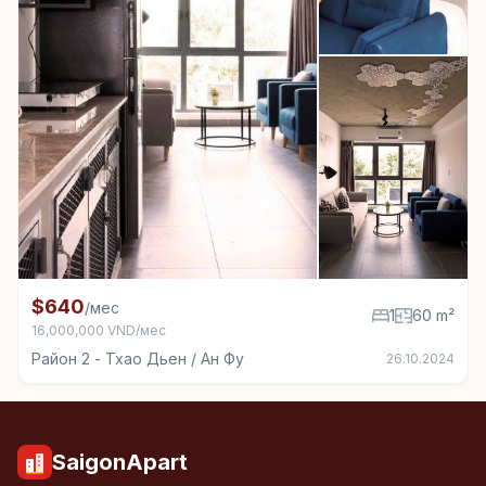
+3
Квартира в аренду в Район 2 - Тхао Дьен / Ан Фу, 1
$640
/мес
1
60 m²
16,000,000 VND/мес
Район 2 - Тхао Дьен / Ан Фу
26.10.2024
SaigonApart