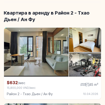
Квартира в аренду в Район 2 - Тхао
Дьен / Ан Фу
+1
Квартира в аренду в Район 2 - Тхао Дьен / Ан Фу, 1
$632
/мес
1
45 m²
15,800,000 VND/мес
Район 2 - Тхао Дьен / Ан Фу
10.04.2026