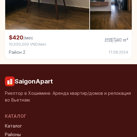
+4
Квартира в аренду в Район 2, 1 спал., 40 m²
$420
/мес
1
40 m²
10,500,000 VND/мес
Район 2
17.08.2024
SaigonApart
Риелтор в Хошимине. Аренда квартир/домов и релокация
во Вьетнам.
КАТАЛОГ
Каталог
Районы