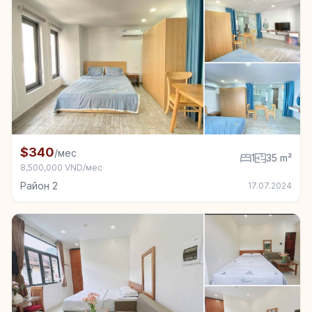
+5
Квартира в аренду в Район 2, 1 спал., 35 m²
$340
/мес
1
35 m²
8,500,000 VND/мес
Район 2
17.07.2024