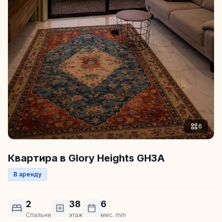
6
Квартира в Glory Heights GH3A
В аренду
2
38
6
Спальни
этаж
мес. min