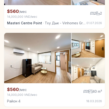
+6
Квартира в аренду в Тху Дык - Vinhomes Grand Park
$560
/мес
2
2
14,000,000 VND/мес
Masteri Centre Point
·
Тху Дык - Vinhomes Grand Park
01.07.2026
+7
Квартира в аренду в Район 4, 1 спал., 40 m²
$560
/мес
1
40 m²
14,000,000 VND/мес
Район 4
18.03.2026