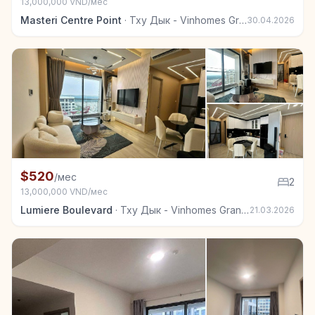
13,000,000 VND/мес
Masteri Centre Point
·
Тху Дык - Vinhomes Grand Park
30.04.2026
+7
Квартира в аренду в Тху Дык - Vinhomes Grand Park
$520
/мес
2
13,000,000 VND/мес
Lumiere Boulevard
·
Тху Дык - Vinhomes Grand Park
21.03.2026