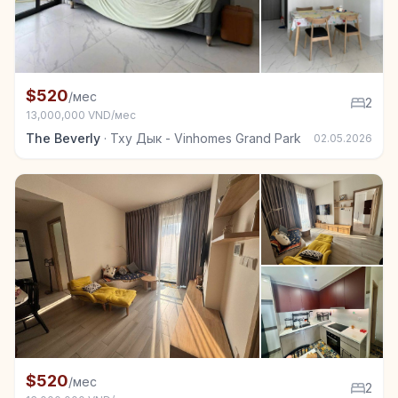
+7
Квартира в аренду в Тху Дык - Vinhomes Grand Park
$520
/мес
2
13,000,000 VND/мес
The Beverly
·
Тху Дык - Vinhomes Grand Park
02.05.2026
+3
Квартира в аренду в Тху Дык - Vinhomes Grand Park
$520
/мес
2