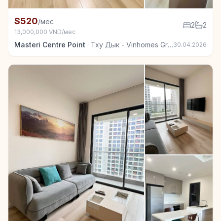
+7
Квартира в аренду в Тху Дык - Vinhomes Grand Park
$520
/мес
2
2
13,000,000 VND/мес
Masteri Centre Point
·
Тху Дык - Vinhomes Grand Park
30.04.2026