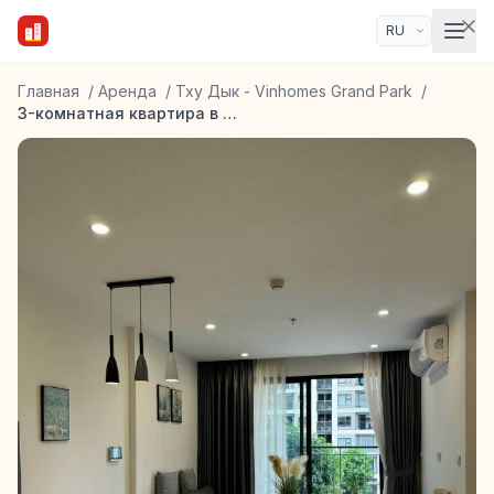
Главная
/
Аренда
/
Тху Дык - Vinhomes Grand Park
/
3-комнатная квартира в ЖК Vinhomes Grand Park